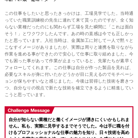
この仕事をしたいと思ったきっかけは、工場見学でした。当時通
っていた職業訓練校の先生に連れて来て貰ったのですが、全く知
らない業種だったのにも関わらず工場を見た瞬間に「これは面白
そう！」とワクワクしたんです。あの時の直感は今でも正しかっ
たと思っています。入社当時は、金属加工に対して一人で黙々と
こなすイメージがありましたが、実際は周りと連携を取りながら
作業を進める事ができたので安心して仕事に取り組めました。今
でも困った事があって作業が止まっていると、先輩たちが素早く
フォローしてくれます。この仕事は自分が作った製品を見れば、
必要なスキルが身に付いたかどうかが目に見えるのでモチベーシ
ョンが保ちやすいなと感じました。今後は習得した技術を磨きつ
つ、自分なりの視点で新たな技術を確立できるように精進してい
こうと思っています。
自分が知らない業種だと働くイメージが湧きにくいかもしれま
せん。私も、実際に見学するまでそうでした。今は手に職を付
けるプロフェッショナルな仕事の魅力を知り、日々技術を高め